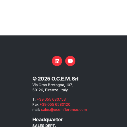
© 2025 O.C.E.M. Srl
Via Gran Bretagna, 107,
50126, Firenze, Italy
T.
+39 055 680753
Fax
+39 055 6580120
mail:
sales@ocemflorence.com
Headquarter
SALES DEPT.