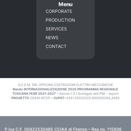
Menu
CORPORATE
PRODUCTION
SERVICES
NEWS
CONTACT
O.C.E.M. SRL OFFICINA COSTRUZIONI ELETTRO MECCANICHE
Bando INTERNAZIONALIZZAZIONE 2025 PROGRAMMA REGIONALE
TOSCANA FESR 2021-2027 –
Azione 1.3.1 Sostegno alle PMI – export
PROGETTO
OCEM INT25
– CUPST:
4341.05032025.092000264_4565
P.Iva C.F. 00422530485 CCIAA di Firenze – Rea no. 115606