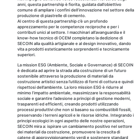
anni, questa partnership è fiorita, guidata dall’obiettivo
comune di ampliare i confini dell’innovazione nel settore della
produzione di piastrelle di cemento.
Al centro di questa partnership c’è un profondo
apprezzamento per le competenze reciproche e per i
contributi unici al settore. I macchinari all’avanguardia e il
know-how tecnico di OCEM completano la dedizione di
SECOIN alla qualità artigianale e al design innovativo, dando
vita a prodotti esteticamente sorprendenti e tecnicamente
superiori.
La mission ESG (Ambiente, Sociale e Governance) di SECOIN
è dedicata ad aprire la strada alla costruzione di un futuro
sostenibile attraverso la produzione di materiali da
costruzione artistici senza l’utilizzo di forni di cottura e quindi
rispettosi dell’ambiente. La loro mission ESG è ridurre al
minimo l’impatto ambientale, massimizzare la responsabilità
sociale e garantire l’adesione a principi di gestione moderni,
trasparenti ed efficienti, creando prodotti utilizzando
processi produttivi che non si basano su combustibili fossili,
preservando i terreni agricoli e le risorse idriche. Integrando i
principi ecologici in ogni aspetto delle nostre operazioni,
SECOIN mira a: ispirare un cambiamento positivo nel settore
dei materiali da costruzione, promuovere la crescita di
catene di approvvigionamento verdi e sostenere standard